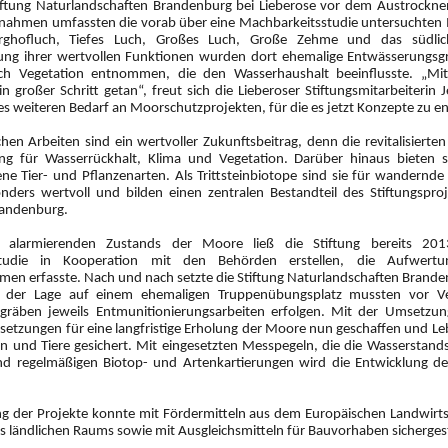
tiftung Naturlandschaften Brandenburg bei Lieberose vor dem Austrockn
nahmen umfassten die vorab über eine Machbarkeitsstudie untersuchten
urghofluch, Tiefes Luch, Großes Luch, Große Zehme und das südlic
ung ihrer wertvollen Funktionen wurden dort ehemalige Entwässerungsgr
ch Vegetation entnommen, die den Wasserhaushalt beeinflusste. „Mi
in großer Schritt getan“, freut sich die Lieberoser Stiftungsmitarbeiterin
s weiteren Bedarf an Moorschutzprojekten, für die es jetzt Konzepte zu ent
hen Arbeiten sind ein wertvoller Zukunftsbeitrag, denn die revitalisiert
g für Wasserrückhalt, Klima und Vegetation. Darüber hinaus bieten 
ene Tier- und Pflanzenarten. Als Trittsteinbiotope sind sie für wandernde 
nders wertvoll und bilden einen zentralen Bestandteil des Stiftungspro
randenburg.
 alarmierenden Zustands der Moore ließ die Stiftung bereits 201
studie in Kooperation mit den Behörden erstellen, die Aufwertu
n erfasste. Nach und nach setzte die Stiftung Naturlandschaften Brand
der Lage auf einem ehemaligen Truppenübungsplatz mussten vor Ver
gräben jeweils Entmunitionierungsarbeiten erfolgen. Mit der Umset
ssetzungen für eine langfristige Erholung der Moore nun geschaffen und Le
en und Tiere gesichert. Mit eingesetzten Messpegeln, die die Wasserstan
d regelmäßigen Biotop- und Artenkartierungen wird die Entwicklung der
ng der Projekte konnte mit Fördermitteln aus dem Europäischen Landwirts
s ländlichen Raums sowie mit Ausgleichsmitteln für Bauvorhaben sicherges