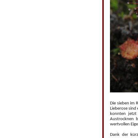
m
e
n
ü
Die sieben im 
Lieberose sind
konnten jetz
Austrocknen b
wertvollen Eig
Dank der kür