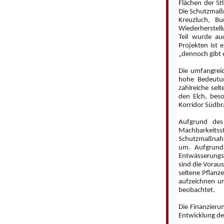
Flächen der S
Die Schutzmaß
Kreuzluch, B
Wiederherstell
Teil wurde au
Projekten ist e
„dennoch gibt e
Die umfangreic
hohe Bedeutun
zahlreiche selt
den Elch, beso
Korridor Südb
Aufgrund des
Machbarkeits
Schutzmaßnahme
um. Aufgrund 
Entwässerungs
sind die Vorau
seltene Pflanz
aufzeichnen un
beobachtet.
Die Finanzieru
Entwicklung de