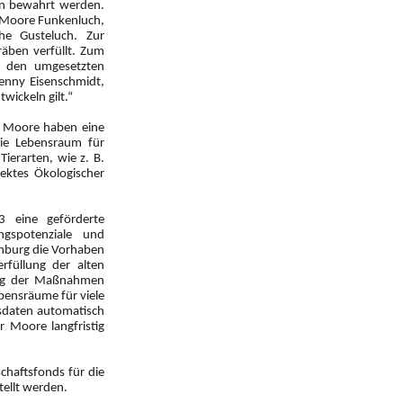
en bewahrt werden.
 Moore Funkenluch,
he Gusteluch. Zur
äben verfüllt. Zum
t den umgesetzten
 Jenny Eisenschmidt,
wickeln gilt.“
en Moore haben eine
sie Lebensraum für
Tierarten, wie z. B.
jektes Ökologischer
3 eine geförderte
ngspotenziale und
enburg die Vorhaben
füllung der alten
zung der Maßnahmen
bensräume für viele
dsdaten automatisch
 Moore langfristig
chaftsfonds für die
tellt werden.