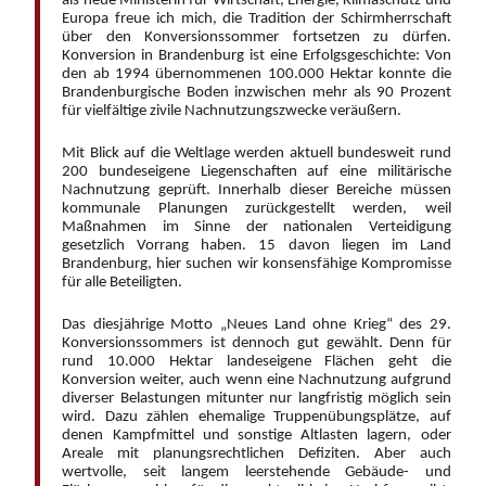
als neue Ministerin für Wirtschaft, Energie, Klimaschutz und
Europa freue ich mich, die Tradition der Schirmherrschaft
über den Konversionssommer fortsetzen zu dürfen.
Konversion in Brandenburg ist eine Erfolgsgeschichte: Von
den ab 1994 übernommenen 100.000 Hektar konnte die
Brandenburgische Boden inzwischen mehr als 90 Prozent
für vielfältige zivile Nachnutzungszwecke veräußern.
Mit Blick auf die Weltlage werden aktuell bundesweit rund
200 bundeseigene Liegenschaften auf eine militärische
Nachnutzung geprüft. Innerhalb dieser Bereiche müssen
kommunale Planungen zurückgestellt werden, weil
Maßnahmen im Sinne der nationalen Verteidigung
gesetzlich Vorrang haben. 15 davon liegen im Land
Brandenburg, hier suchen wir konsensfähige Kompromisse
für alle Beteiligten.
Das diesjährige Motto „Neues Land ohne Krieg“ des 29.
Konversionssommers ist dennoch gut gewählt. Denn für
rund 10.000 Hektar landeseigene Flächen geht die
Konversion weiter, auch wenn eine Nachnutzung aufgrund
diverser Belastungen mitunter nur langfristig möglich sein
wird. Dazu zählen ehemalige Truppenübungsplätze, auf
denen Kampfmittel und sonstige Altlasten lagern, oder
Areale mit planungsrechtlichen Defiziten. Aber auch
wertvolle, seit langem leerstehende Gebäude- und